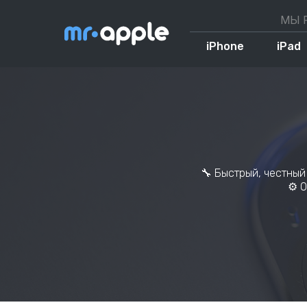
МЫ 
+7 (499) 490-01-76
iPhone
iPad
🔧 Быстрый, честный
⚙️ 