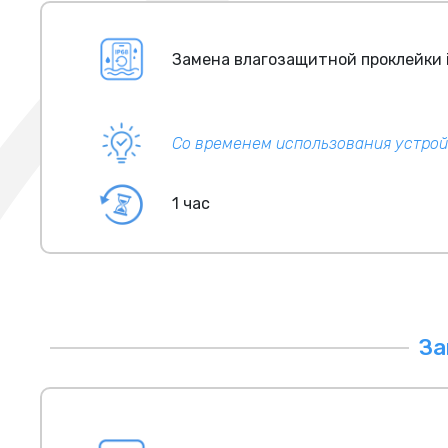
Замена влагозащитной проклейки i
Со временем использования устрой
1 час
За